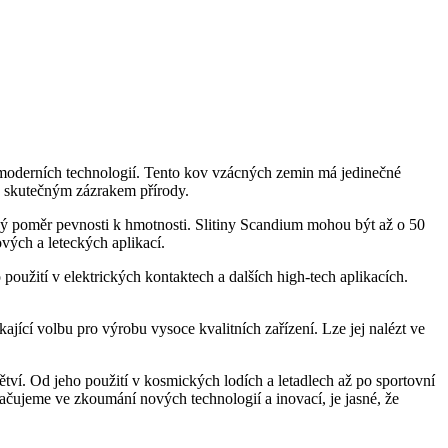
 moderních technologií. Tento kov vzácných zemin má jedinečné
v skutečným zázrakem přírody.
soký poměr pevnosti k hmotnosti. Slitiny Scandium mohou být až o 50
vých a leteckých aplikací.
použití v elektrických kontaktech a dalších high-tech aplikacích.
ající volbu pro výrobu vysoce kvalitních zařízení. Lze jej nalézt ve
tví. Od jeho použití v kosmických lodích a letadlech až po sportovní
račujeme ve zkoumání nových technologií a inovací, je jasné, že