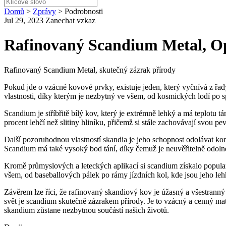
Domů
>
Zprávy
>
Podrobnosti
Jul 29, 2023
Zanechat vzkaz
Rafinovaný Scandium Metal, O
Rafinovaný Scandium Metal, skutečný zázrak přírody
Pokud jde o vzácné kovové prvky, existuje jeden, který vyčnívá z ř
vlastnosti, díky kterým je nezbytný ve všem, od kosmických lodí po 
Scandium je stříbřitě bílý kov, který je extrémně lehký a má teplotu 
procent lehčí než slitiny hliníku, přičemž si stále zachovávají svou
Další pozoruhodnou vlastností skandia je jeho schopnost odolávat koro
Scandium má také vysoký bod tání, díky čemuž je neuvěřitelně odoln
Kromě průmyslových a leteckých aplikací si scandium získalo popularitu
všem, od baseballových pálek po rámy jízdních kol, kde jsou jeho leh
Závěrem lze říci, že rafinovaný skandiový kov je úžasný a všestrann
svět je scandium skutečně zázrakem přírody. Je to vzácný a cenný mate
skandium zůstane nezbytnou součástí našich životů.