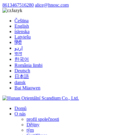
8613467516280
alice@hnosc.com
Jazyk
Čeština
English
íslenska
Latviešu
हिंदी
اردو
বাংলা
한국어
România limbi
Deutsch
日本語
dansk
Bai Miaowen
Domů
O nás
profil společnosti
Dějiny
tým