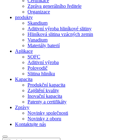
Certifikace
Zpráva generálního ředitele
Organizace
produkty
Skandium
Aditivní výroba hliníkové slitiny
Hliníková slitina vzácných zemin
Vanadium
Materiály baterií
Aplikace
SOFC
Aditivní výroba
Polovodič
Slitina hliníku
Kapacita
Produkční kapacita
Zajištění kvality
Inovační kapacita
Patenty a certifikáty
Zprávy
Novinky společnosti
Novinky z oboru
Kontaktujte nás