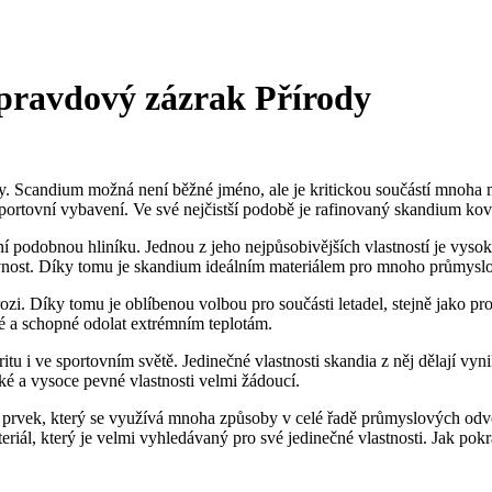
pravdový zázrak Přírody
ady. Scandium možná není běžné jméno, ale je kritickou součástí mnoha
sportovní vybavení. Ve své nejčistší podobě je rafinovaný skandium ko
tání podobnou hliníku. Jednou z jeho nejpůsobivějších vlastností je vy
 pevnost. Díky tomu je skandium ideálním materiálem pro mnoho průmyslo
zi. Díky tomu je oblíbenou volbou pro součásti letadel, stejně jako pro 
é a schopné odolat extrémním teplotám.
 i ve sportovním světě. Jedinečné vlastnosti skandia z něj dělají vynik
ké a vysoce pevné vlastnosti velmi žádoucí.
ý prvek, který se využívá mnoha způsoby v celé řadě průmyslových odvě
riál, který je velmi vyhledávaný pro své jedinečné vlastnosti. Jak pok