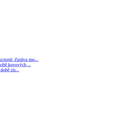
nosti: Zpráva spo...
větě kovových ...
 době zís...