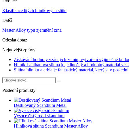
Dvojice
Klasifikace litých hliníkových slitin
Další
Master Alloy typu zjemnění zrna
Odeslat dotaz
Nejnovější zprávy
Získávání hodnoty vzácných zemin, vytvoření výjimečné budouc
Hliník Lanthanová slitina je jedinečný a hodnotný materiál ve s
Slitina hliníku a erbia je fantastický materiál, který si v poslední
Poslední produkty
Destilovaný Scandium Metal
Vysoce čistý oxid skandium
Hliníková slitina Scandium Master Alloy