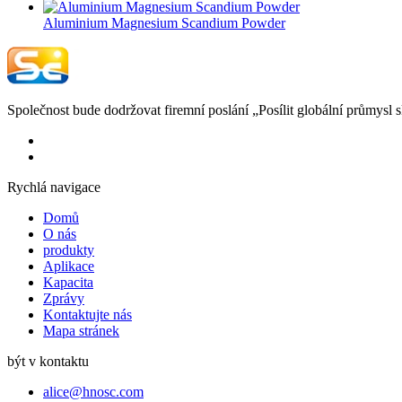
Aluminium Magnesium Scandium Powder
Společnost bude dodržovat firemní poslání „Posílit globální průmysl
Rychlá navigace
Domů
O nás
produkty
Aplikace
Kapacita
Zprávy
Kontaktujte nás
Mapa stránek
být v kontaktu
alice@hnosc.com