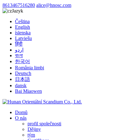
8613467516280
alice@hnosc.com
Jazyk
Čeština
English
íslenska
Latviešu
हिंदी
اردو
বাংলা
한국어
România limbi
Deutsch
日本語
dansk
Bai Miaowen
Domů
O nás
profil společnosti
Dějiny
tým