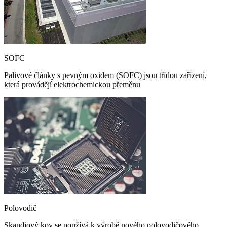
SOFC
Palivové články s pevným oxidem (SOFC) jsou třídou zařízení,
která provádějí elektrochemickou přeměnu
Polovodič
Skandiový kov se používá k výrobě nového polovodičového