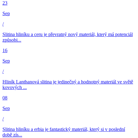
23
Sep
/
Slitina hliníku a ceru je převratný nový materiál, který má potenciál
způsobi...
16
Sep
/
Hliník Lanthanová slitina je jedinečný a hodnotný materiál ve světě
kovových ...
08
Sep
/
Slitina hliníku a erbia je fantastický materiál, který si v poslední
době zís...