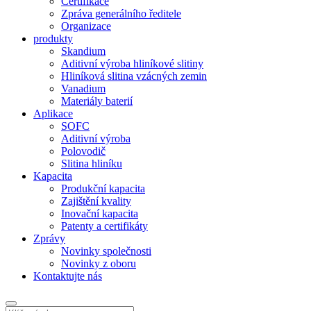
Certifikace
Zpráva generálního ředitele
Organizace
produkty
Skandium
Aditivní výroba hliníkové slitiny
Hliníková slitina vzácných zemin
Vanadium
Materiály baterií
Aplikace
SOFC
Aditivní výroba
Polovodič
Slitina hliníku
Kapacita
Produkční kapacita
Zajištění kvality
Inovační kapacita
Patenty a certifikáty
Zprávy
Novinky společnosti
Novinky z oboru
Kontaktujte nás