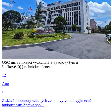
OSC má vynikající výzkumný a vývojový tým a
špičkové{0}}technické talenty
12
Aug
/
Získávání hodnoty vzácných zemin, vytvoření výjimečné
budoucnosti: Zpráva spo...